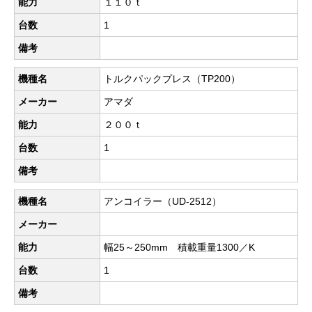
能力
１１０ｔ
台数
1
備考
機種名
トルクパックプレス（TP200）
メーカー
アマダ
能力
２００ｔ
台数
1
備考
機種名
アンコイラー（UD-2512）
メーカー
能力
幅25～250mm 積載重量1300／K
台数
1
備考