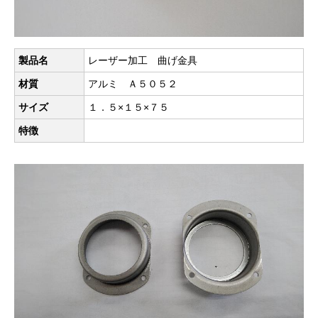
製品名
レーザー加工 曲げ金具
材質
アルミ Ａ５０５２
サイズ
１．５×１５×７５
特徴