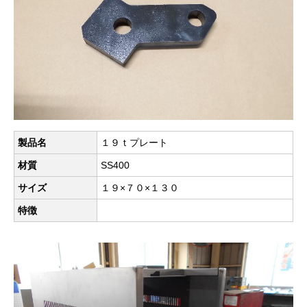
製品名
１９ｔプレート
材質
SS400
サイズ
１９×７０×１３０
特徴