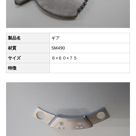
製品名
ギア
材質
SM490
サイズ
６×６０×７５
特徴