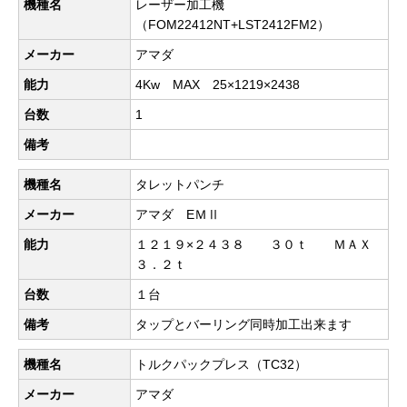
機種名
レーザー加工機
（FOM22412NT+LST2412FM2）
メーカー
アマダ
能力
4Kw MAX 25×1219×2438
台数
1
備考
機種名
タレットパンチ
メーカー
アマダ EＭⅡ
能力
１２１９×２４３８ ３０ｔ ＭＡＸ
３．２ｔ
台数
１台
備考
タップとバーリング同時加工出来ます
機種名
トルクパックプレス（TC32）
メーカー
アマダ