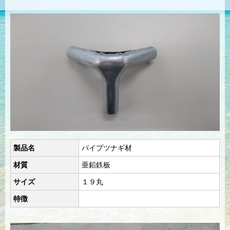
製品名
パイプツナギ材
材質
亜鉛鉄板
サイズ
１９丸
特徴