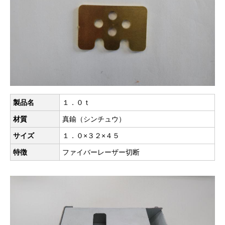
製品名
１．０ｔ
材質
真鍮（シンチュウ）
サイズ
１．０×３２×４５
特徴
ファイバーレーザー切断