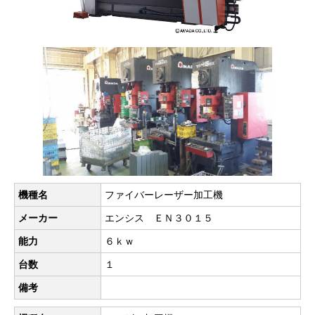
機種名
ファイバーレーザー加工機
メーカー
エンシス ＥＮ３０１５
能力
６ｋｗ
台数
１
備考