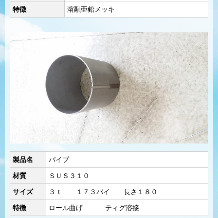
特徴
溶融亜鉛メッキ
製品名
パイプ
材質
ＳＵＳ３１０
サイズ
３ｔ １７３パイ 長さ１８０
特徴
ロール曲げ ティグ溶接