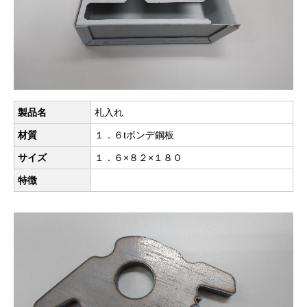
製品名
札入れ
材質
１．６tボンデ鋼板
サイズ
１．６×８２×１８０
特徴